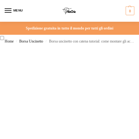
MENU
0
Spedizione gratuita in tutto il mondo per tutti gli ordini
Home
Borsa Uncinetto
Borsa uncinetto con catena tutorial: come montare gli accessori in metallo alla tua sacca
/
/