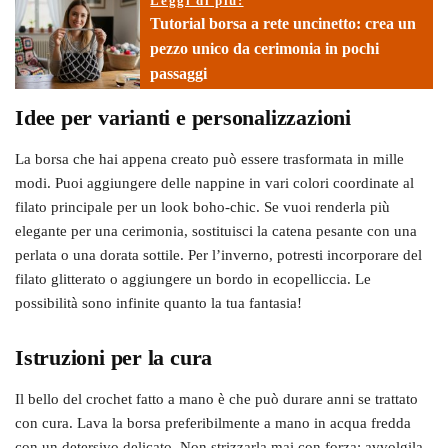
Leggi di più:
Tutorial borsa a rete uncinetto: crea un
pezzo unico da cerimonia in pochi
passaggi
Idee per varianti e personalizzazioni
La borsa che hai appena creato può essere trasformata in mille
modi. Puoi aggiungere delle nappine in vari colori coordinate al
filato principale per un look boho-chic. Se vuoi renderla più
elegante per una cerimonia, sostituisci la catena pesante con una
perlata o una dorata sottile. Per l’inverno, potresti incorporare del
filato glitterato o aggiungere un bordo in ecopelliccia. Le
possibilità sono infinite quanto la tua fantasia!
Istruzioni per la cura
Il bello del crochet fatto a mano è che può durare anni se trattato
con cura. Lava la borsa preferibilmente a mano in acqua fredda
con un detersivo delicato. Non strizzarla mai con forza; avvolgila