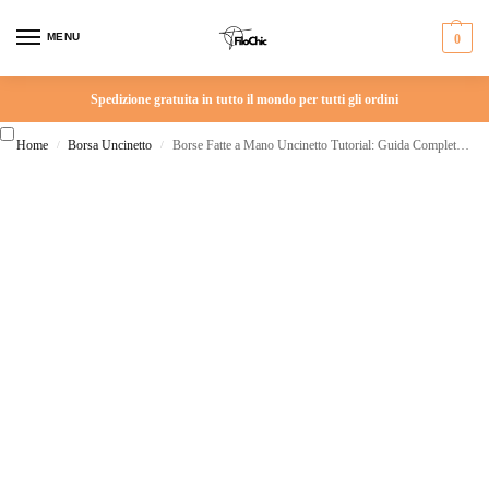
MENU
0
Spedizione gratuita in tutto il mondo per tutti gli ordini
Home
Borsa Uncinetto
Borse Fatte a Mano Uncinetto Tutorial: Guida Completa per Creare la Tua Pochette da Cerimonia
/
/