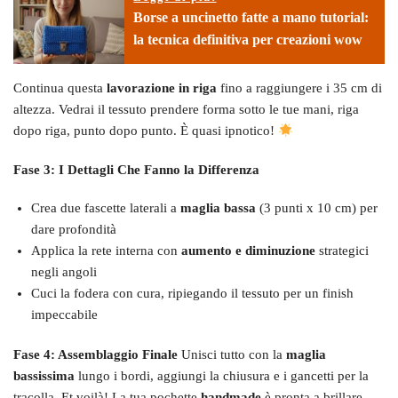
Borse a uncinetto fatte a mano tutorial:
la tecnica definitiva per creazioni wow
Continua questa
lavorazione in riga
fino a raggiungere i 35 cm di
altezza. Vedrai il tessuto prendere forma sotto le tue mani, riga
dopo riga, punto dopo punto. È quasi ipnotico!
Fase 3: I Dettagli Che Fanno la Differenza
Crea due fascette laterali a
maglia bassa
(3 punti x 10 cm) per
dare profondità
Applica la rete interna con
aumento e diminuzione
strategici
negli angoli
Cuci la fodera con cura, ripiegando il tessuto per un finish
impeccabile
Fase 4: Assemblaggio Finale
Unisci tutto con la
maglia
bassissima
lungo i bordi, aggiungi la chiusura e i gancetti per la
tracolla. Et voilà! La tua pochette
handmade
è pronta a brillare.