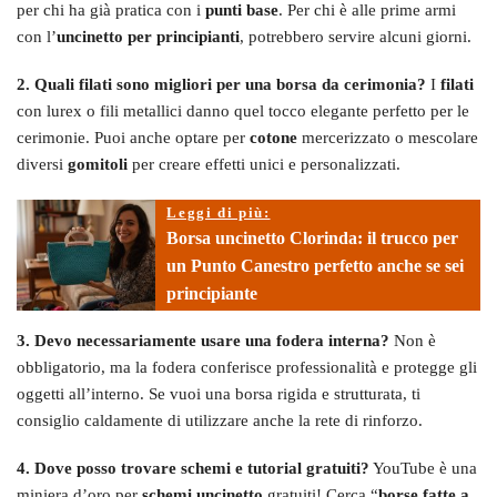
per chi ha già pratica con i
punti base
. Per chi è alle prime armi
con l’
uncinetto per principianti
, potrebbero servire alcuni giorni.
2. Quali filati sono migliori per una borsa da cerimonia?
I
filati
con lurex o fili metallici danno quel tocco elegante perfetto per le
cerimonie. Puoi anche optare per
cotone
mercerizzato o mescolare
diversi
gomitoli
per creare effetti unici e personalizzati.
Leggi di più:
Borsa uncinetto Clorinda: il trucco per
un Punto Canestro perfetto anche se sei
principiante
3. Devo necessariamente usare una fodera interna?
Non è
obbligatorio, ma la fodera conferisce professionalità e protegge gli
oggetti all’interno. Se vuoi una borsa rigida e strutturata, ti
consiglio caldamente di utilizzare anche la rete di rinforzo.
4. Dove posso trovare schemi e tutorial gratuiti?
YouTube è una
miniera d’oro per
schemi uncinetto
gratuiti! Cerca “
borse fatte a