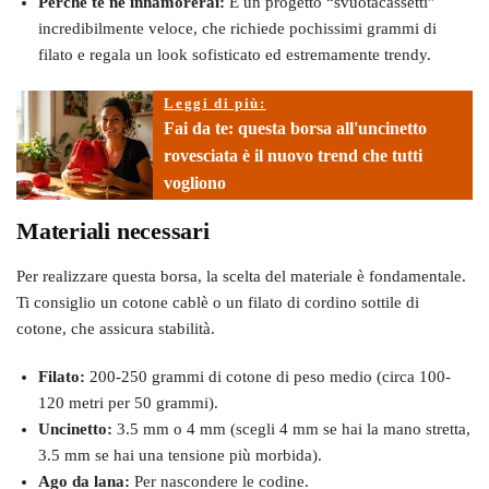
Perché te ne innamorerai:
È un progetto “svuotacassetti”
incredibilmente veloce, che richiede pochissimi grammi di
filato e regala un look sofisticato ed estremamente trendy.
Leggi di più:
Fai da te: questa borsa all'uncinetto
rovesciata è il nuovo trend che tutti
vogliono
Materiali necessari
Per realizzare questa borsa, la scelta del materiale è fondamentale.
Ti consiglio un cotone cablè o un filato di cordino sottile di
cotone, che assicura stabilità.
Filato:
200-250 grammi di cotone di peso medio (circa 100-
120 metri per 50 grammi).
Uncinetto:
3.5 mm o 4 mm (scegli 4 mm se hai la mano stretta,
3.5 mm se hai una tensione più morbida).
Ago da lana:
Per nascondere le codine.