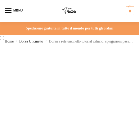
MENU
0
Spedizione gratuita in tutto il mondo per tutti gli ordini
Home
Borsa Uncinetto
Borsa a rete uncinetto tutorial italiano: spiegazioni passo passo per non perdere i punti
/
/