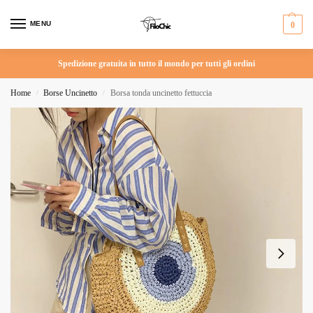
MENU
0
Spedizione gratuita in tutto il mondo per tutti gli ordini
Home
Borse Uncinetto
Borsa tonda uncinetto fettuccia
/
/