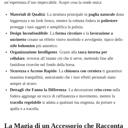
un’esperienza d’uso impeccabile. Scopri cosa la rende unica:
Materiali di Qualità
: La struttura principale in
paglia naturale
dona
leggerezza e un look fresco, mentre la robusta fodera in
poliestere
protegge i tuoi oggetti e semplifica la pulizia.
Design Inconfondibile
: La
forma circolare
e la
lavorazione a
uncinetto
creano un effetto visivo morbido e avvolgente, tipico dello
stile bohemien
più autentico.
Organizzazione Intelligente
: Grazie alla
tasca interna per
cellulare
, troverai all’istante ciò che ti serve, mettendo fine alle
fastidiose ricerche nel fondo della borsa.
Sicurezza e Accesso Rapido
: La
chiusura con cerniera
ti garantisce
massima tranquillità, assicurando che i tuoi effetti personali siano
sempre al sicuro.
Dettagli che Fanno la Differenza
: La decorazione
criss-cross
sulla
fodera aggiunge un tocco di raffinatezza e movimento, mentre la
tracolla regolabile
si adatta a qualsiasi tua esigenza, da portare a
spalla o a tracolla.
La Magia di un Accessorio che Racconta