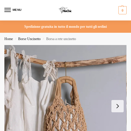
MENU
0
Spedizione gratuita in tutto il mondo per tutti gli ordini
Home
Borse Uncinetto
Borsa a rete uncinetto
/
/