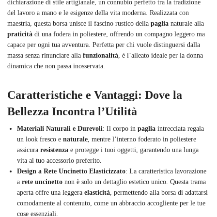
dichiarazione di stile artigianale, un connubio perfetto tra la tradizione
del lavoro a mano e le esigenze della vita moderna. Realizzata con
maestria, questa borsa unisce il fascino rustico della
paglia
naturale alla
praticità
di una fodera in poliestere, offrendo un compagno leggero ma
capace per ogni tua avventura. Perfetta per chi vuole distinguersi dalla
massa senza rinunciare alla
funzionalità
, è l’alleato ideale per la donna
dinamica che non passa inosservata.
Caratteristiche e Vantaggi: Dove la
Bellezza Incontra l’Utilità
Materiali Naturali e Durevoli
: Il corpo in
paglia
intrecciata regala
un look fresco e
naturale
, mentre l’interno foderato in poliestere
assicura
resistenza
e protegge i tuoi oggetti, garantendo una lunga
vita al tuo accessorio preferito.
Design a Rete Uncinetto Elasticizzato
: La caratteristica lavorazione
a
rete uncinetto
non è solo un dettaglio estetico unico. Questa trama
aperta offre una leggera
elasticità
, permettendo alla borsa di adattarsi
comodamente al contenuto, come un abbraccio accogliente per le tue
cose essenziali.