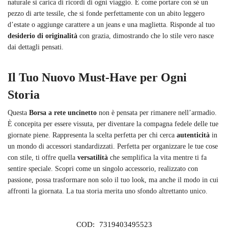
naturale si carica di ricordi di ogni viaggio. È come portare con sé un
pezzo di arte tessile, che si fonde perfettamente con un abito leggero
d’estate o aggiunge carattere a un jeans e una maglietta. Risponde al tuo
desiderio di originalità
con grazia, dimostrando che lo stile vero nasce
dai dettagli pensati.
Il Tuo Nuovo Must-Have per Ogni
Storia
Questa
Borsa a rete uncinetto
non è pensata per rimanere nell’armadio.
È concepita per essere vissuta, per diventare la compagna fedele delle tue
giornate piene. Rappresenta la scelta perfetta per chi cerca
autenticità
in
un mondo di accessori standardizzati. Perfetta per organizzare le tue cose
con stile, ti offre quella
versatilità
che semplifica la vita mentre ti fa
sentire speciale. Scopri come un singolo accessorio, realizzato con
passione, possa trasformare non solo il tuo look, ma anche il modo in cui
affronti la giornata. La tua storia merita uno sfondo altrettanto unico.
COD:
7319403495523