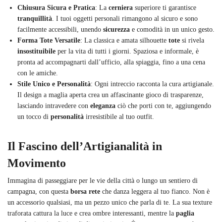
Chiusura Sicura e Pratica
: La
cerniera
superiore ti garantisce
tranquillità
. I tuoi oggetti personali rimangono al sicuro e sono
facilmente accessibili, unendo
sicurezza
e comodità in un unico gesto.
Forma Tote Versatile
: La classica e amata silhouette
tote
si rivela
insostituibile
per la vita di tutti i giorni. Spaziosa e informale, è
pronta ad accompagnarti dall’ufficio, alla spiaggia, fino a una cena
con le amiche.
Stile Unico e Personalità
: Ogni intreccio racconta la cura artigianale.
Il design a maglia aperta crea un affascinante gioco di trasparenze,
lasciando intravedere con
eleganza
ciò che porti con te, aggiungendo
un tocco di
personalità
irresistibile al tuo outfit.
Il Fascino dell’Artigianalità in
Movimento
Immagina di passeggiare per le vie della città o lungo un sentiero di
campagna, con questa
borsa rete
che danza leggera al tuo fianco. Non è
un accessorio qualsiasi, ma un pezzo unico che parla di te. La sua texture
traforata cattura la luce e crea ombre interessanti, mentre la
paglia