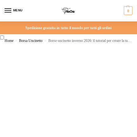
MENU
0
Spedizione gratuita in tutto il mondo per tutti gli ordini
Home
Borsa Uncinetto
Borse uncinetto inverno 2026: il tutorial per creare la tua Maxy Bag di lusso
/
/