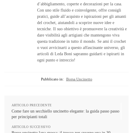
d’abbigliamento, coperte e decorazioni per la casa.
Con uno stile fluido e coinvolgente, offre consigli
pratici, guide all’acquisto e ispirazioni per gli amanti
del crochet, aiutandoli a scoprire nuove idee e
tecniche. Il suo obiettivo è promuovere la creatività e
dare visibilità agli artigiani che mantengono viva
questa tradizione in tutto il mondo. Se ami il crochet
o vuoi avvicinarti a questo affascinante universo, gli
articoli di Leda Boni sapranno guidarti e ispirarti in
ogni punto e intreccio!
Pubblicato in:
Borsa Uncinetto
ARTICOLO PRECEDENTE
Come fare un secchiello uncinetto elegante: la guida passo passo
per principianti totali
ARTICOLO SUCCESSIVO
Borse uncinetto lana grossa: il trucco per crearne una in 30