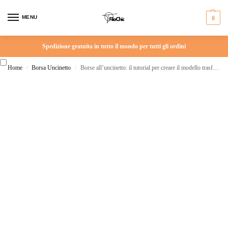
MENU
0
Spedizione gratuita in tutto il mondo per tutti gli ordini
Home
Borsa Uncinetto
Borse all’uncinetto: il tutorial per creare il modello trasformabile in 1 clic
/
/