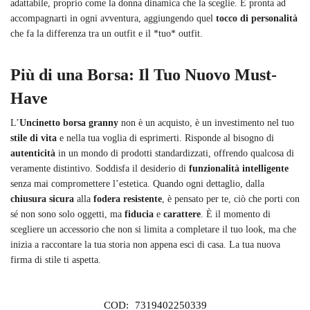
adattabile, proprio come la donna dinamica che la sceglie. È pronta ad
accompagnarti in ogni avventura, aggiungendo quel
tocco di personalità
che fa la differenza tra un outfit e il *tuo* outfit.
Più di una Borsa: Il Tuo Nuovo Must-
Have
L’
Uncinetto borsa granny
non è un acquisto, è un investimento nel tuo
stile di vita
e nella tua voglia di esprimerti. Risponde al bisogno di
autenticità
in un mondo di prodotti standardizzati, offrendo qualcosa di
veramente distintivo. Soddisfa il desiderio di
funzionalità intelligente
senza mai compromettere l’estetica. Quando ogni dettaglio, dalla
chiusura sicura
alla
fodera resistente
, è pensato per te, ciò che porti con
sé non sono solo oggetti, ma
fiducia
e
carattere
. È il momento di
scegliere un accessorio che non si limita a completare il tuo look, ma che
inizia a raccontare la tua storia non appena esci di casa. La tua nuova
firma di stile ti aspetta.
COD:
7319402250339