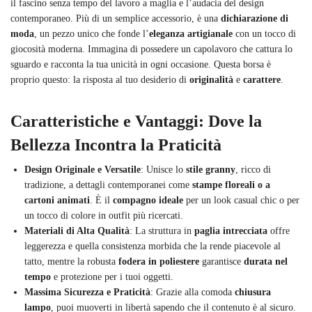
il fascino senza tempo del lavoro a maglia e l’audacia del design
contemporaneo. Più di un semplice accessorio, è una
dichiarazione di
moda
, un pezzo unico che fonde l’
eleganza artigianale
con un tocco di
giocosità moderna. Immagina di possedere un capolavoro che cattura lo
sguardo e racconta la tua unicità in ogni occasione. Questa borsa è
proprio questo: la risposta al tuo desiderio di
originalità
e
carattere
.
Caratteristiche e Vantaggi: Dove la
Bellezza Incontra la Praticità
Design Originale e Versatile
: Unisce lo
stile granny
, ricco di
tradizione, a dettagli contemporanei come
stampe floreali o a
cartoni animati
. È il
compagno ideale
per un look casual chic o per
un tocco di colore in outfit più ricercati.
Materiali di Alta Qualità
: La struttura in
paglia intrecciata
offre
leggerezza e quella consistenza morbida che la rende piacevole al
tatto, mentre la robusta
fodera in poliestere
garantisce
durata nel
tempo
e protezione per i tuoi oggetti.
Massima Sicurezza e Praticità
: Grazie alla comoda
chiusura
lampo
, puoi muoverti in libertà sapendo che il contenuto è al sicuro.