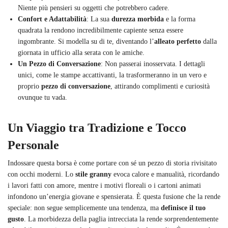
Niente più pensieri su oggetti che potrebbero cadere.
Confort e Adattabilità
: La sua
durezza morbida
e la forma
quadrata la rendono incredibilmente capiente senza essere
ingombrante. Si modella su di te, diventando l’
alleato perfetto
dalla
giornata in ufficio alla serata con le amiche.
Un Pezzo di Conversazione
: Non passerai inosservata. I dettagli
unici, come le stampe accattivanti, la trasformeranno in un vero e
proprio
pezzo di conversazione
, attirando complimenti e curiosità
ovunque tu vada.
Un Viaggio tra Tradizione e Tocco
Personale
Indossare questa borsa è come portare con sé un pezzo di storia rivisitato
con occhi moderni. Lo
stile granny
evoca calore e manualità, ricordando
i lavori fatti con amore, mentre i motivi floreali o i cartoni animati
infondono un’energia giovane e spensierata. È questa fusione che la rende
speciale: non segue semplicemente una tendenza, ma
definisce il tuo
gusto
. La morbidezza della paglia intrecciata la rende sorprendentemente