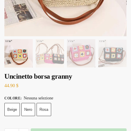
Uncinetto borsa granny
44.90
$
Nessuna selezione
COLORE
:
Beige
Nero
Rosa