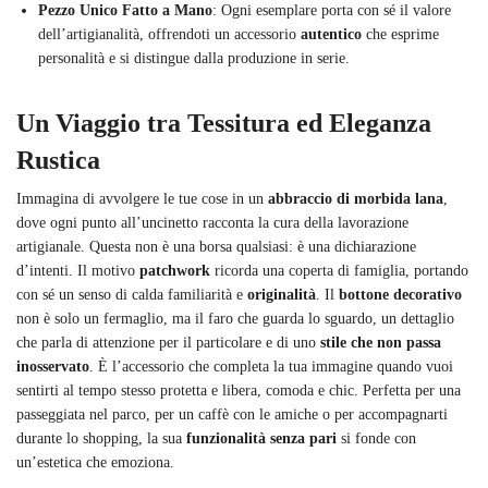
Pezzo Unico Fatto a Mano
: Ogni esemplare porta con sé il valore
dell’artigianalità, offrendoti un accessorio
autentico
che esprime
personalità e si distingue dalla produzione in serie.
Un Viaggio tra Tessitura ed Eleganza
Rustica
Immagina di avvolgere le tue cose in un
abbraccio di morbida lana
,
dove ogni punto all’uncinetto racconta la cura della lavorazione
artigianale. Questa non è una borsa qualsiasi: è una dichiarazione
d’intenti. Il motivo
patchwork
ricorda una coperta di famiglia, portando
con sé un senso di calda familiarità e
originalità
. Il
bottone decorativo
non è solo un fermaglio, ma il faro che guarda lo sguardo, un dettaglio
che parla di attenzione per il particolare e di uno
stile che non passa
inosservato
. È l’accessorio che completa la tua immagine quando vuoi
sentirti al tempo stesso protetta e libera, comoda e chic. Perfetta per una
passeggiata nel parco, per un caffè con le amiche o per accompagnarti
durante lo shopping, la sua
funzionalità senza pari
si fonde con
un’estetica che emoziona.