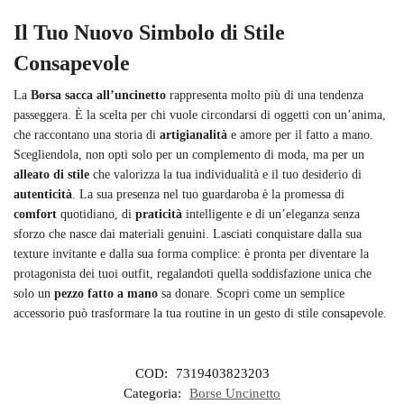
Il Tuo Nuovo Simbolo di Stile
Consapevole
La
Borsa sacca all’uncinetto
rappresenta molto più di una tendenza
passeggera. È la scelta per chi vuole circondarsi di oggetti con un’anima,
che raccontano una storia di
artigianalità
e amore per il fatto a mano.
Scegliendola, non opti solo per un complemento di moda, ma per un
alleato di stile
che valorizza la tua individualità e il tuo desiderio di
autenticità
. La sua presenza nel tuo guardaroba è la promessa di
comfort
quotidiano, di
praticità
intelligente e di un’eleganza senza
sforzo che nasce dai materiali genuini. Lasciati conquistare dalla sua
texture invitante e dalla sua forma complice: è pronta per diventare la
protagonista dei tuoi outfit, regalandoti quella soddisfazione unica che
solo un
pezzo fatto a mano
sa donare. Scopri come un semplice
accessorio può trasformare la tua routine in un gesto di stile consapevole.
COD:
7319403823203
Categoria:
Borse Uncinetto