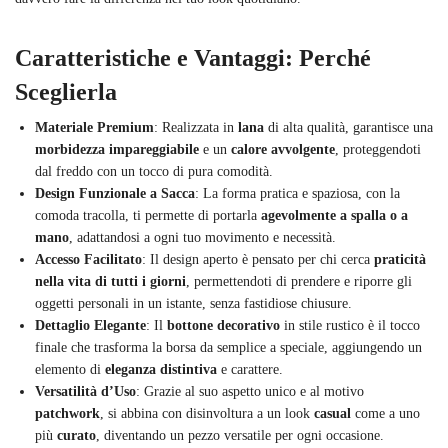
Caratteristiche e Vantaggi: Perché
Sceglierla
Materiale Premium
: Realizzata in
lana
di alta qualità, garantisce una
morbidezza impareggiabile
e un
calore avvolgente
, proteggendoti
dal freddo con un tocco di pura comodità.
Design Funzionale a Sacca
: La forma pratica e spaziosa, con la
comoda tracolla, ti permette di portarla
agevolmente a spalla o a
mano
, adattandosi a ogni tuo movimento e necessità.
Accesso Facilitato
: Il design aperto è pensato per chi cerca
praticità
nella vita di tutti i giorni
, permettendoti di prendere e riporre gli
oggetti personali in un istante, senza fastidiose chiusure.
Dettaglio Elegante
: Il
bottone decorativo
in stile rustico è il tocco
finale che trasforma la borsa da semplice a speciale, aggiungendo un
elemento di
eleganza distintiva
e carattere.
Versatilità d’Uso
: Grazie al suo aspetto unico e al motivo
patchwork
, si abbina con disinvoltura a un look
casual
come a uno
più
curato
, diventando un pezzo versatile per ogni occasione.