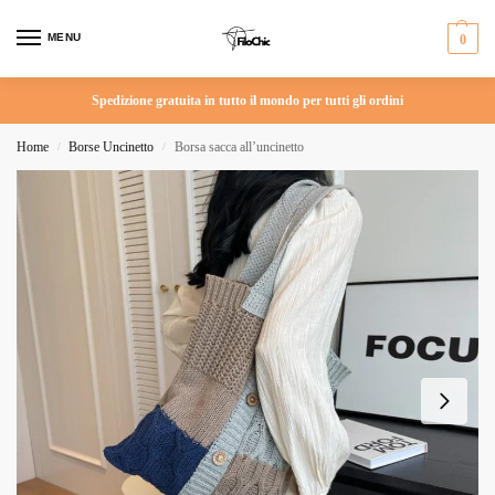
MENU
0
Spedizione gratuita in tutto il mondo per tutti gli ordini
Home
Borse Uncinetto
Borsa sacca all’uncinetto
/
/